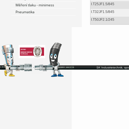
I.T25JF1.5/845
Měření tlaku - minimess
Pneumatika
I.T32JF1.5/845
I.T50JF2.1/245
SK Industrietechnik, spo