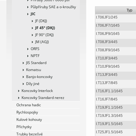
Půlpříruby SAE a o-kroužky
Typ
JIC
I.T06JF1/245
JF (DKJ)
I.T06JF7/1645
JF 45° (DKJ)
I.T06JF9/1645
JF 90° (DKJ)
JM (AGJ)
I.T08JF3/445
ORFS
I.T08JF9/1645
NPTF
I.T10JF3/445
JIS Standard
I.T10JF9/1645
Komatsu
I.T13JF3/445
Banjo-koncovky
I.T13JF7/845
Díly jiné
Koncovky Interlock
I.T16JF1.1/1645
Koncovky Standard nerez
I.T16JF7/845
Ochrana hadic
I.T19JF1.1/1645
Rychlospojky
I.T19JF1.3/1645
Kulové kohouty
I.T19JF1.5/1645
Příchytky
I.T25JF1.5/1645
Trubky bezešvé