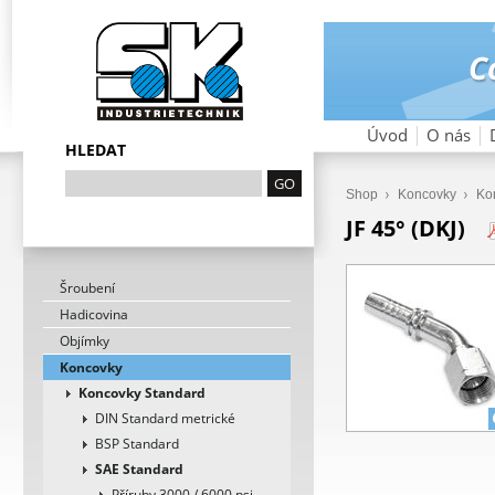
Úvod
O nás
HLEDAT
Shop
Koncovky
Ko
JF 45° (DKJ)
Šroubení
Hadicovina
Objímky
Koncovky
Koncovky Standard
DIN Standard metrické
BSP Standard
SAE Standard
Příruby 3000 / 6000 psi