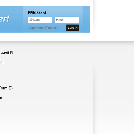
Přihlášení
Zapomenuté heslo?
 závit R
PDF
Form E)
ar