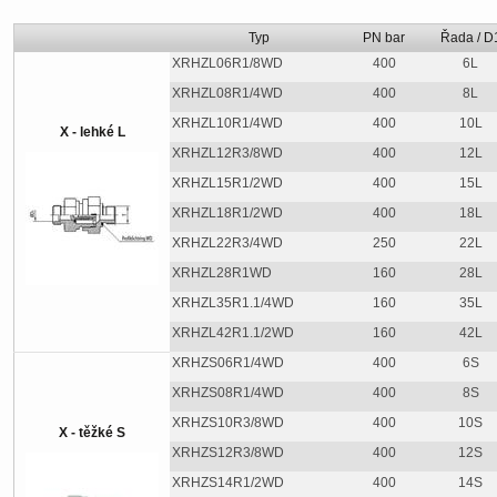
Typ
PN bar
Řada / D
XRHZL06R1/8WD
400
6L
XRHZL08R1/4WD
400
8L
XRHZL10R1/4WD
400
10L
X - lehké L
XRHZL12R3/8WD
400
12L
XRHZL15R1/2WD
400
15L
XRHZL18R1/2WD
400
18L
XRHZL22R3/4WD
250
22L
XRHZL28R1WD
160
28L
XRHZL35R1.1/4WD
160
35L
XRHZL42R1.1/2WD
160
42L
XRHZS06R1/4WD
400
6S
XRHZS08R1/4WD
400
8S
XRHZS10R3/8WD
400
10S
X - těžké S
XRHZS12R3/8WD
400
12S
XRHZS14R1/2WD
400
14S