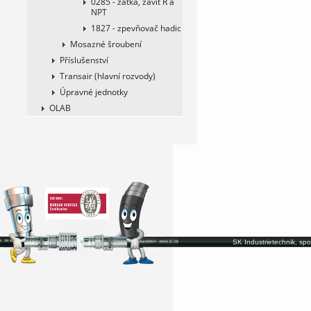
0285 - zátka, závit R a
NPT
1827 - zpevňovač hadic
Mosazné šroubení
Příslušenství
Transair (hlavní rozvody)
Úpravné jednotky
OLAB
SK Industrietechnik, spo