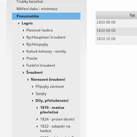
Trubky bezešvé
Měření tlaku - minimess
Typ
Pneumatika
1810 06 00
Legris
Plastové hadice
1810 08 00
Rychloupínací šroubení
1810 10 00
Rychlospojky
Kulové kohouty - ventily
Pistole
Funkční šroubení
Šroubení
Nerezové šroubení
Přípojky závitové
Spojky
Díly, příslušenství
1810 - matice
převlečná
1824 - prsten těsnící
1822 - adaptér na
hadice