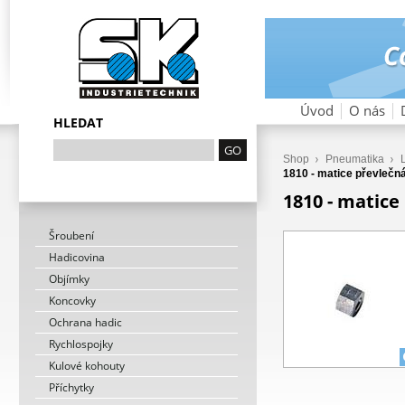
Úvod
O nás
HLEDAT
Shop
Pneumatika
1810 - matice převlečn
1810 - matice
Šroubení
Hadicovina
Objímky
Koncovky
Ochrana hadic
Rychlospojky
Kulové kohouty
Příchytky